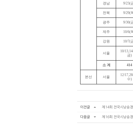
경남
9/23(
전북
9/29(
광주
9/30(
제주
10/6(
강원
10/7(
10/13,1
서울
금)
소 계
414
12/17,2
본선
서울
수)
이전글
제14회 전국시낭송
다음글
제16회 전국시낭송