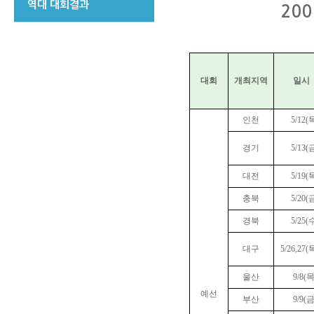
역대 대회결과
20
대회
개최지역
일시
인천
5/12(
경기
5/13(
대전
5/19(
충북
5/20(
경북
5/25(
대구
5/26,27(
울산
9/8(목
예선
부산
9/9(금