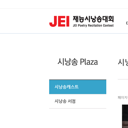
시
시낭송캐스트
페이지정보
시낭송 서점