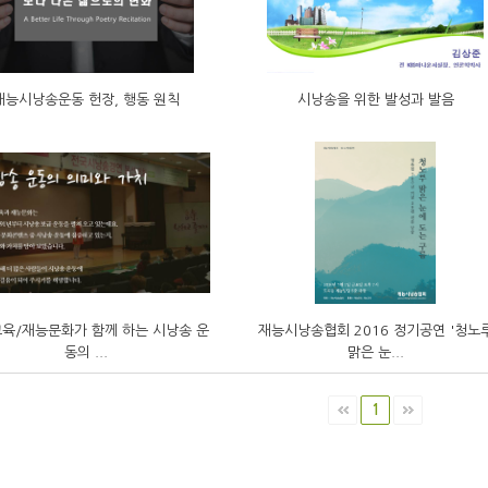
재능시낭송운동 헌장, 행동 원칙
시낭송을 위한 발성과 발음
육/재능문화가 함께 하는 시낭송 운
재능시낭송협회 2016 정기공연 '청노
동의 ...
맑은 눈...
1