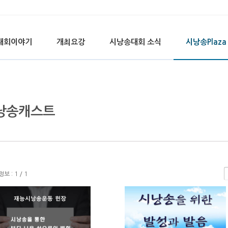
대회이야기
개최요강
시낭송대회 소식
시낭송Plaza
낭송캐스트
 : 1 / 1