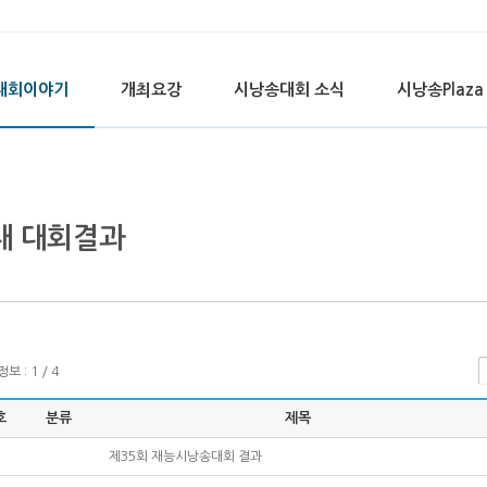
대회이야기
개최요강
시낭송대회 소식
시낭송Plaza
대 대회결과
 : 1 / 4
호
분류
제목
1
제35회 재능시낭송대회 결과