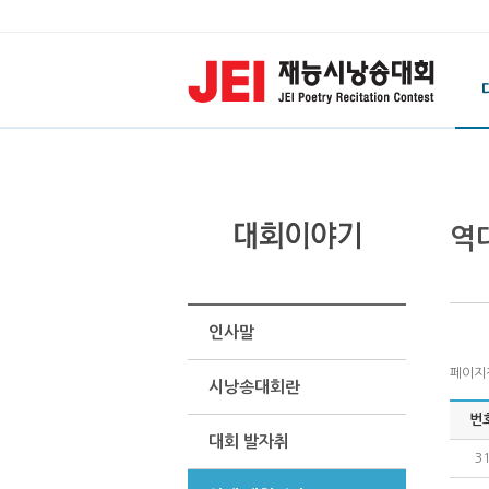
역
인사말
페이지정보
시낭송대회란
번
대회 발자취
3