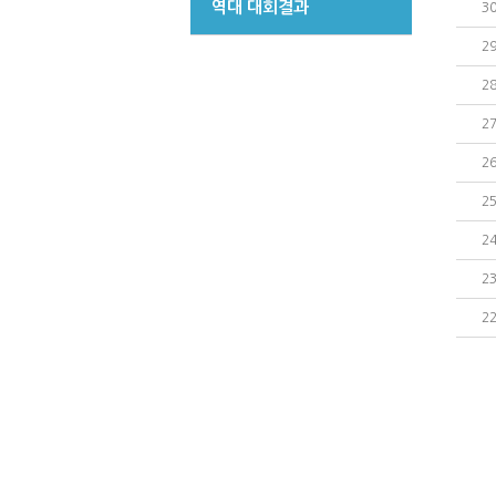
역대 대회결과
3
2
2
2
2
2
2
2
2