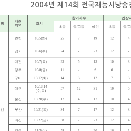
2004년 제14회 전국재능시낭
참가자수
입상
개최
대회
일시
지역
초등
중/고등
성인
초등
중/
인천
10/5(화)
25
7
19
12
4
경기
10/6(수)
24
-
23
12
-
대전
10/7(목)
23
5
13
10
3
청주
10/8(금)
11
-
6
6
-
구미
10/12(화)
14
3
12
7
3
10/13,14
대구
57
12
31
19
5
(수,목)
울산
10/20(수)
17
4
17
10
4
예선
부산
10/21(목)
34
7
17
12
3
마산
10/22(금)
38
7
23
12
4
전주
11/3(수)
58
1
20
16
1