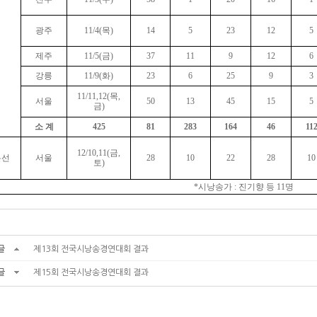
광주
11/4(목)
14
5
23
12
5
제주
11/5(금)
37
11
9
12
6
강릉
11/9(화)
23
6
25
9
3
11/11,12(목,
서울
50
13
45
15
5
금)
소 계
425
81
283
164
46
11
12/10,11(금,
본선
서울
28
10
22
28
10
토)
*시낭송가 : 진기향 등 11명
글
제13회 전국시낭송경연대회 결과
글
제15회 전국시낭송경연대회 결과