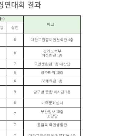
송경연대회 결과
자수
비고
고등
성인
8
대한교원공제
인천회관 4층
경기도북부
8
여성회관 1층
7
국민생활관 1층 대강당
6
청주타워 10층
6
88체육관 1층
9
달구벌 종합 복지관 1층
8
가족문화센터
부산일보 10층
7
소강당
7
올림픽 국민생활관
7
대한교원공제회 전북지부 4층