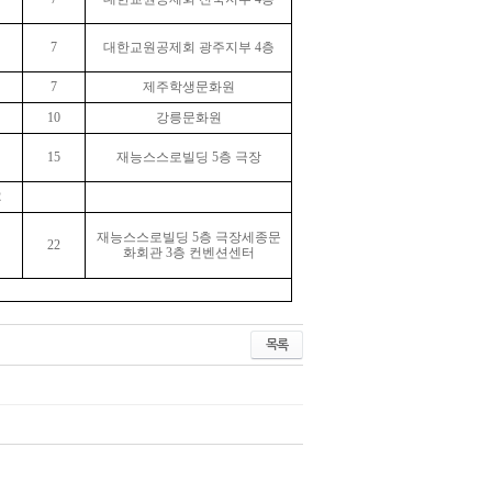
7
대한교원공제회 광주지부 4층
7
제주학생문화원
10
강릉문화원
15
재능스스로빌딩 5층 극장
2
재능스스로빌딩 5층 극장
세종문
22
화회관 3층 컨벤션센터
목록