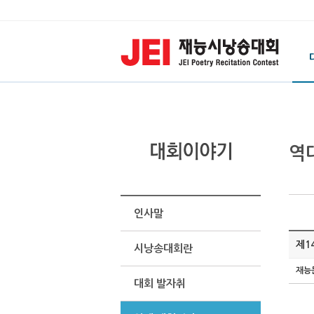
역
인사말
제1
시낭송대회란
재능
대회 발자취