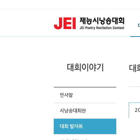
대
인사말
2
시낭송대회란
대회 발자취