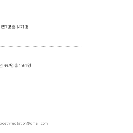
857명 총 1471명
 997명 총 1561명
etryrecitation@gmail.com