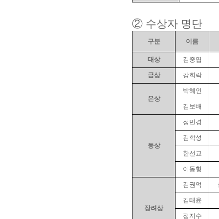
② 수상자 명단
구분
이름
대상
김중엽
금상
강희락
박혜인
은상
김보배
정민경
김학성
동상
한선교
이동형
김권억
김태윤
장려상
정지수