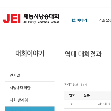
대회이야기
개최요
역대 대회결과
인사말
페이지정보 : 1 / 4
시낭송대회란
번호
분류
대회 발자취
31
제35회 