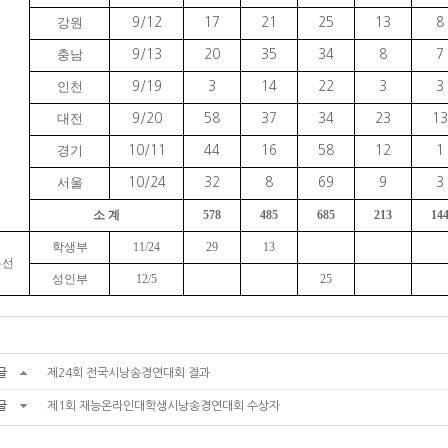
강원
9/12
17
21
25
13
8
충남
9/13
20
35
34
8
7
인천
9/19
3
14
22
3
3
대전
9/20
58
37
34
23
13
경기
10/11
44
16
58
12
1
서울
10/24
32
8
69
9
3
소 계
578
485
685
213
14
학생부
11/24
29
13
본선
성인부
12/5
25
글
제24회 전국시낭송경연대회 결과
글
제1회 재능온라인대학생시낭송경연대회 수상자