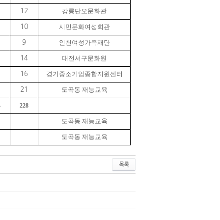
강릉단오문화관
12
시민문화여성회관
10
인천여성가족재단
9
대전서구문화원
14
경기중소기업종합지원센터
16
도곡동 재능교육
21
4
228
도곡동 재능교육
도곡동 재능교육
목록