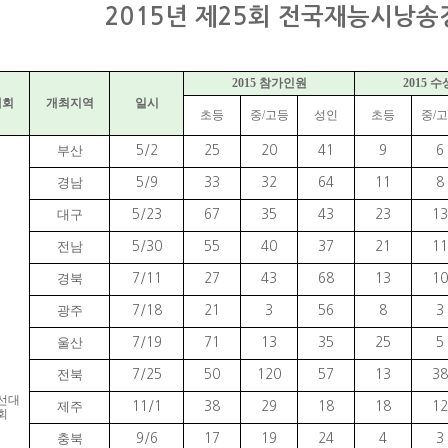
2015년 제25회 전국재능시낭
2015 참가인원
2015 
대회
개최지역
일시
초등
중/고등
성인
초등
중/
부산
5/2
25
20
41
9
6
경남
5/9
33
32
64
11
8
대구
5/23
67
35
43
23
13
전남
5/30
55
40
37
21
11
경북
7/11
27
43
68
13
10
광주
7/18
21
3
56
8
3
울산
7/19
71
13
35
25
5
전북
7/25
50
120
57
13
38
선대
제주
11/1
38
29
18
18
12
회
충북
9/6
17
19
24
4
3