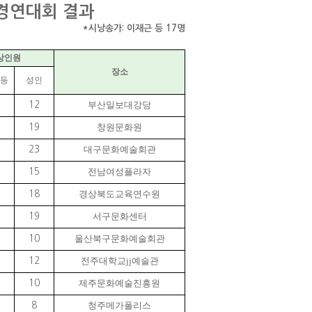
송경연대회 결과
*시낭송가: 이재근 등 17명
수상인원
장소
고등
성인
부산일보대강당
12
창원문화원
19
대구문화예술회관
23
전남여성플라자
15
경상북도교육연수원
18
서구문화센터
19
울산북구문화예술회관
10
전주대학교jj예술관
12
제주문화예술진흥원
10
청주메가폴리스
8