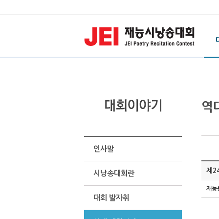
역
인사말
제2
시낭송대회란
재능
대회 발자취