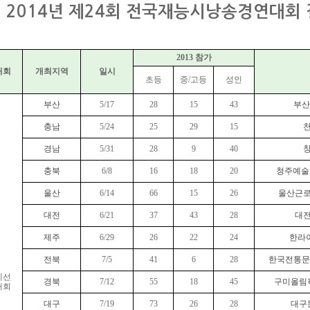
014년 제24회 전국재능시낭송경연대회 
2013 참가
대회
개최지역
일시
초등
중/고등
성인
부산
5/17
28
15
43
부산
충남
5/24
25
29
15
경남
5/31
28
9
40
충북
6/8
16
18
20
청주예술
울산
6/14
66
15
26
울산근
대전
6/21
37
43
28
대
제주
6/29
26
22
24
한라
전북
7/5
41
6
28
한국전통문
예선
경북
7/12
55
18
45
구미올림
대회
대구
7/19
73
26
28
대구