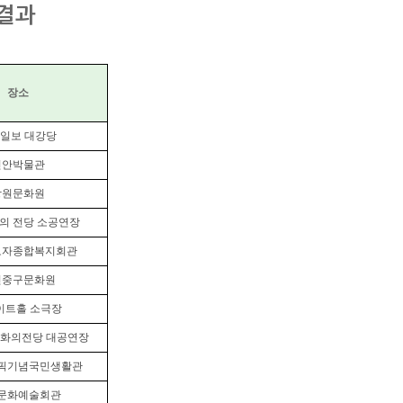
결과
장소
일보 대강당
천안박물관
창원문화원
의 전당 소공연장
로자종합복지회관
전중구문화원
이트홀 소극장
화의전당 대공연장
픽기념국민생활관
문화예술회관