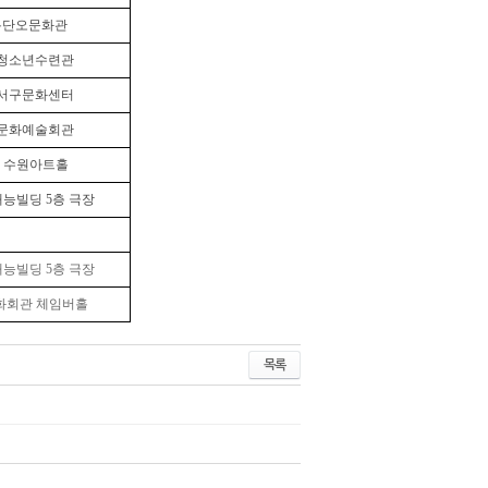
릉단오문화관
청소년수련관
서구문화센터
문화예술회관
S 수원아트홀
재능빌딩 5층 극장
재능빌딩 5층 극장
화회관 체임버홀
목록