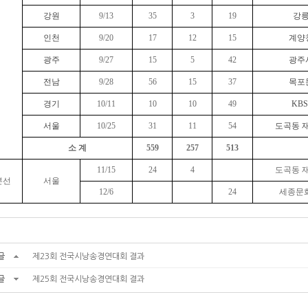
강원
9/13
35
3
19
강
인천
9/20
17
12
15
계양
광주
9/27
15
5
42
광주
전남
9/28
56
15
37
목포
경기
10/11
10
10
49
KB
서울
10/25
31
11
54
도곡동 
소 계
559
257
513
11/15
24
4
도곡동 
본선
서울
12/6
24
세종문
글
제23회 전국시낭송경연대회 결과
글
제25회 전국시낭송경연대회 결과