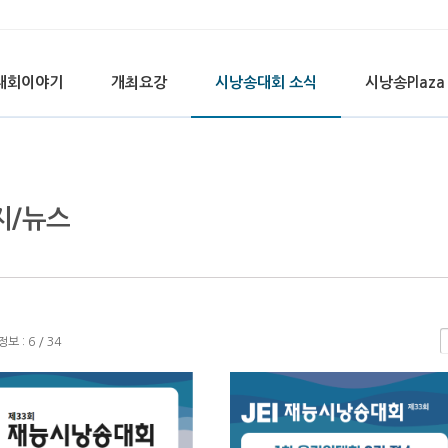
대회이야기
개최요강
시낭송대회 소식
시낭송Plaza
지/뉴스
 : 6 / 34