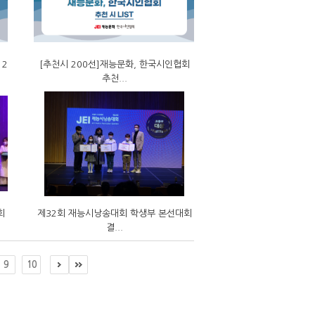
 2
[추천시 200선]재능문화, 한국시인협회
추천...
회
제32회 재능시낭송대회 학생부 본선대회
결...
9
10