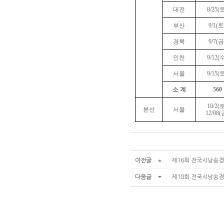
대전
8/25(
부산
9/1(토
경북
9/7(금
인천
9/12(
서울
9/15(
소 계
560
10/2(
본선
서울
12/08(
이전글
제16회 전국시낭송
다음글
제18회 전국시낭송