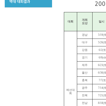
역대 대회결과
20
개최
대회
일시
요강
경남
5/19(
대구
5/26(
강원
6/2(토
경기
6/9(xh
제주
6/23(
울산
6/30(
충북
7/7(토
광주
7/14(
예선
대
회
전북
7/21(
전남
8/18(