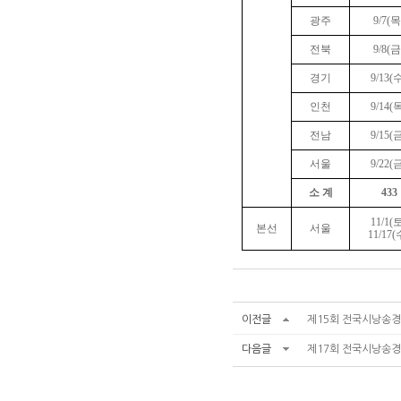
광주
9/7(목
전북
9/8(금
경기
9/13(
인천
9/14(
전남
9/15(
서울
9/22(
소 계
433
11/1(
본선
서울
11/17(
이전글
제15회 전국시낭송
다음글
제17회 전국시낭송