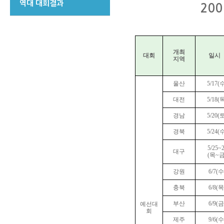
역대 대회결과
20
개최
대회
일시
지역
울산
5/17(
대전
5/18(
경남
5/20(
경북
5/24(
5/25~
대구
(목~금
강원
6/7(수
충북
6/8(목
부산
6/9(금
예선
대
회
제주
9/6(수