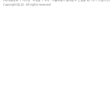
(재)재능문화 | 이사장 : 박성훈 | 주소 : 서울특별시 동대문구 신설동 92-19 | 사업자번호 : 204-8
Copyright © JEI. All rights reserved.