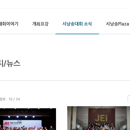
대회이야기
개최요강
시낭송대회 소식
시낭송Plaza
지/뉴스
 : 18 / 34