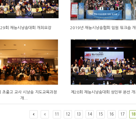
29회 재능시낭송대회 개최요강
2019년 재능시낭송협회 임원 워크숍 
기 초중고 교사 시낭송 지도교육과정
제28회 재능시낭송대회 성인부 본선 개
개...
11
12
13
14
15
16
17
18