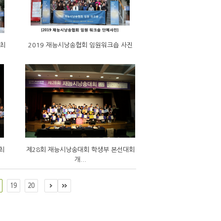
개최
2019 재능시낭송협회 임원워크숍 사진
최
제28회 재능시낭송대회 학생부 본선대회
개...
19
20