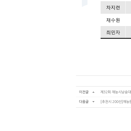
이전글
제32회 재능시낭송대회
다음글
[추천시 200선]재능