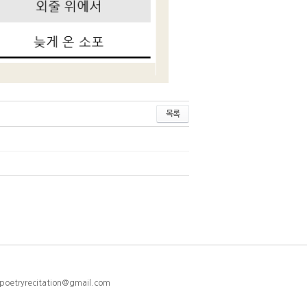
목록
etryrecitation@gmail.com