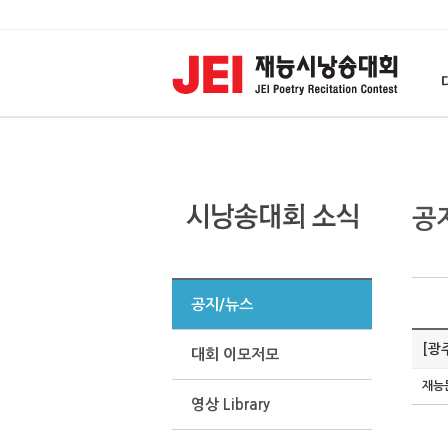
공
공지/뉴스
[광
대회 이모저모
재능
영상 Library