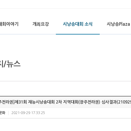
대회이야기
개최요강
시낭송대회 소식
시낭송Plaza
지/뉴스
주전라권]제31회 재능시낭송대회 2차 지역대회(광주전라권) 심사결과(210929
문화
2021-09-29 17:33:25